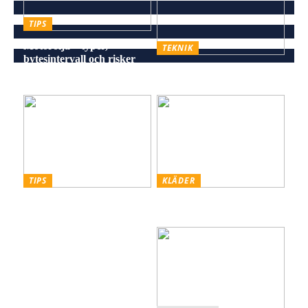
TIPS
Motorolja – typer,
TEKNIK
bytesintervall och risker
Energieffektiv och stilren
vid försummelse
belysning för alla miljöer
TIPS
KLÄDER
Skiffer den Råa, Hållbara
Styling hattar och kepsar
och Estetiska Stenen för
för män
Män med Smak