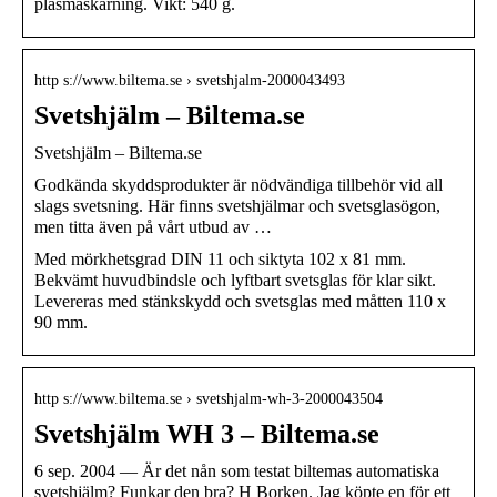
plasmaskärning. Vikt: 540 g.
http s://www.biltema.se › svetshjalm-2000043493
Svetshjälm – Biltema.se
Svetshjälm – Biltema.se
Godkända skyddsprodukter är nödvändiga tillbehör vid all
slags svetsning. Här finns svetshjälmar och svetsglasögon,
men titta även på vårt utbud av …
Med mörkhetsgrad DIN 11 och siktyta 102 x 81 mm.
Bekvämt huvudbindsle och lyftbart svetsglas för klar sikt.
Levereras med stänkskydd och svetsglas med måtten 110 x
90 mm.
http s://www.biltema.se › svetshjalm-wh-3-2000043504
Svetshjälm WH 3 – Biltema.se
6 sep. 2004 — Är det nån som testat biltemas automatiska
svetshjälm? Funkar den bra? H Borken. Jag köpte en för ett