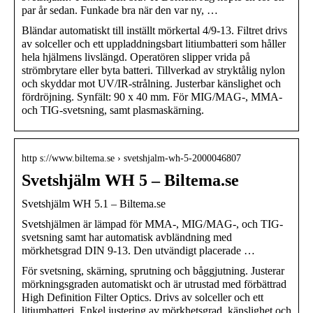
par år sedan. Funkade bra när den var ny, …
Bländar automatiskt till inställt mörkertal 4/9-13. Filtret drivs
av solceller och ett uppladdningsbart litiumbatteri som håller
hela hjälmens livslängd. Operatören slipper vrida på
strömbrytare eller byta batteri. Tillverkad av stryktålig nylon
och skyddar mot UV/IR-strålning. Justerbar känslighet och
fördröjning. Synfält: 90 x 40 mm. För MIG/MAG-, MMA-
och TIG-svetsning, samt plasmaskärning.
http s://www.biltema.se › svetshjalm-wh-5-2000046807
Svetshjälm WH 5 – Biltema.se
Svetshjälm WH 5.1 – Biltema.se
Svetshjälmen är lämpad för MMA-, MIG/MAG-, och TIG-
svetsning samt har automatisk avbländning med
mörkhetsgrad DIN 9-13. Den utvändigt placerade …
För svetsning, skärning, sprutning och båggjutning. Justerar
mörkningsgraden automatiskt och är utrustad med förbättrad
High Definition Filter Optics. Drivs av solceller och ett
litiumbatteri. Enkel justering av mörkhetsgrad, känslighet och