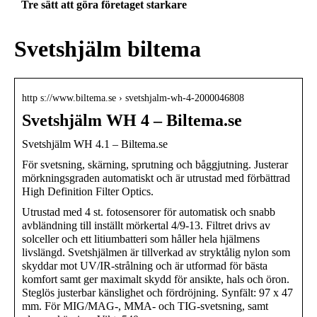
Tre sätt att göra företaget starkare
Svetshjälm biltema
http s://www.biltema.se › svetshjalm-wh-4-2000046808
Svetshjälm WH 4 – Biltema.se
Svetshjälm WH 4.1 – Biltema.se
För svetsning, skärning, sprutning och båggjutning. Justerar
mörkningsgraden automatiskt och är utrustad med förbättrad
High Definition Filter Optics.
Utrustad med 4 st. fotosensorer för automatisk och snabb
avbländning till inställt mörkertal 4/9-13. Filtret drivs av
solceller och ett litiumbatteri som håller hela hjälmens
livslängd. Svetshjälmen är tillverkad av stryktålig nylon som
skyddar mot UV/IR-strålning och är utformad för bästa
komfort samt ger maximalt skydd för ansikte, hals och öron.
Steglös justerbar känslighet och fördröjning. Synfält: 97 x 47
mm. För MIG/MAG-, MMA- och TIG-svetsning, samt