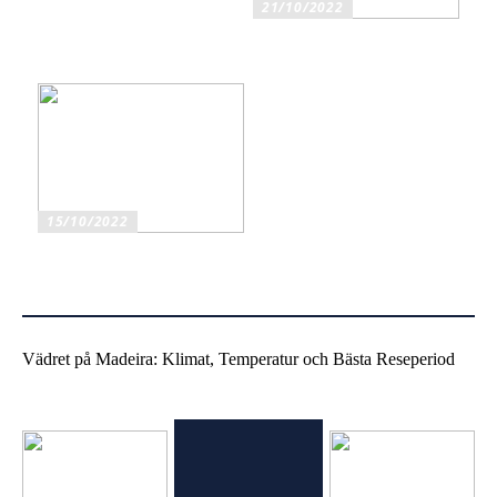
21/10/2022
Ska du köpa original eller
kompatibla bläckpatroner?
15/10/2022
Mobiltelefonhållare för bil
har flera fördelar
Vädret på Madeira: Klimat, Temperatur och Bästa Reseperiod