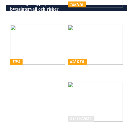
Motorolja – typer,
TEKNIK
bytesintervall och risker
Energieffektiv och stilren
vid försummelse
belysning för alla miljöer
TIPS
KLÄDER
Skiffer den Råa, Hållbara
Styling hattar och kepsar
och Estetiska Stenen för
för män
Män med Smak
21/10/2022
Ska du köpa original eller