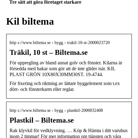
Tre sätt att göra företaget starkare
Kil biltema
http s://www.biltema.se › bygg › trakil-10-st-2000023720
Träkil, 10 st – Biltema.se
För uppregling av bland annat golv och fönster. Kilarna är
försedda med hakar som gör att de inte glider isär. KIL
PLAST GRÖN 10X80X30MM30ST. 19-4744.
För fixering och riktning av lättare byggelement som t.ex
dörr- och fönsterkarm eller reglar.
http s://www.biltema.se › bygg › plastkil-2000032408
Plastkil – Biltema.se
Rak klyvkil för vedklyvning. … Köp & Hämta i ditt varuhus
inom 2 timmar! För mer information om tjänsten och våra