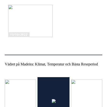
kompatibla bläckpatroner?
15/10/2022
Mobiltelefonhållare för bil
har flera fördelar
Vädret på Madeira: Klimat, Temperatur och Bästa Reseperiod