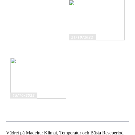
Män med Smak
21/10/2022
Ska du köpa original eller
kompatibla bläckpatroner?
15/10/2022
Mobiltelefonhållare för bil
har flera fördelar
Vädret på Madeira: Klimat, Temperatur och Bästa Reseperiod