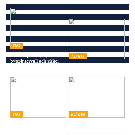
TIPS
Motorolja – typer,
TEKNIK
bytesintervall och risker
Energieffektiv och stilren
vid försummelse
belysning för alla miljöer
TIPS
KLÄDER
Skiffer den Råa, Hållbara
Styling hattar och kepsar
och Estetiska Stenen för
för män