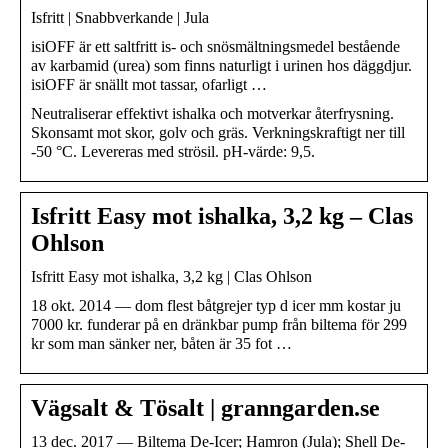
Isfritt | Snabbverkande | Jula
isiOFF är ett saltfritt is- och snösmältningsmedel bestående
av karbamid (urea) som finns naturligt i urinen hos däggdjur.
isiOFF är snällt mot tassar, ofarligt …
Neutraliserar effektivt ishalka och motverkar återfrysning.
Skonsamt mot skor, golv och gräs. Verkningskraftigt ner till
-50 °C. Levereras med strösil. pH-värde: 9,5.
Isfritt Easy mot ishalka, 3,2 kg – Clas
Ohlson
Isfritt Easy mot ishalka, 3,2 kg | Clas Ohlson
18 okt. 2014 — dom flest båtgrejer typ d icer mm kostar ju
7000 kr. funderar på en dränkbar pump från biltema för 299
kr som man sänker ner, båten är 35 fot …
Vägsalt & Tösalt | granngarden.se
13 dec. 2017 — Biltema De-Icer; Hamron (Jula); Shell De-