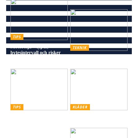
TIPS
Motorolja – typer,
TEKNIK
bytesintervall och risker
Energieffektiv och stilren
vid försummelse
belysning för alla miljöer
TIPS
KLÄDER
Skiffer den Råa, Hållbara
Styling hattar och kepsar
och Estetiska Stenen för
för män
Män med Smak