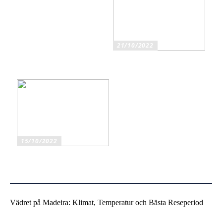
21/10/2022
Ska du köpa original eller
kompatibla bläckpatroner?
15/10/2022
Mobiltelefonhållare för bil
har flera fördelar
Vädret på Madeira: Klimat, Temperatur och Bästa Reseperiod