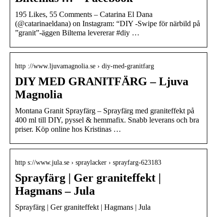
195 Likes, 55 Comments – Catarina El Dana
(@catarinaeldana) on Instagram: “DIY -Swipe för närbild på
”granit”-äggen Biltema levererar #diy …
http ://www.ljuvamagnolia.se › diy-med-granitfarg
DIY MED GRANITFÄRG – Ljuva
Magnolia
Montana Granit Sprayfärg – Sprayfärg med graniteffekt på
400 ml till DIY, pyssel & hemmafix. Snabb leverans och bra
priser. Köp online hos Kristinas …
http s://www.jula.se › spraylacker › sprayfarg-623183
Sprayfärg | Ger graniteffekt |
Hagmans – Jula
Sprayfärg | Ger graniteffekt | Hagmans | Jula