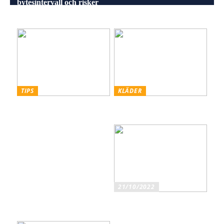
bytesintervall och risker
Energieffektiv och stilren
vid försummelse
belysning för alla miljöer
TIPS
KLÄDER
Skiffer den Råa, Hållbara
Styling hattar och kepsar
och Estetiska Stenen för
för män
Män med Smak
21/10/2022
Ska du köpa original eller
kompatibla bläckpatroner?