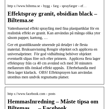
http s://www.biltema.se › bygg › farg › sprayfarger › ef…
Effektspray granit, obsidian black –
Biltema.se
Vattenbaserad effekt sprayfärg med fina plastpartiklar för en
realistisk effekt av granit. Kan användas på många olika ytor
såsom papper, kartong, …
Ger ett granitliknande utseende på detaljer i de flesta
material. Bruksanvisning Rengör objektet och applicera en
universalprimer. För god vidhäftning behöver objektet
eventuellt slipas före och efter primern. Applicera flera lager
effektspray från ca 40 cm avstånd och med 30 minuters
mellanrum tills önskad effekt uppnås. Efterbehandla med
flera lager klarlack. OBS! Effektsprayen kan användas
utomhus men undvik regnutsatta platser.
http s://www.facebook.com › posts
HemmasInredning – Måste tipsa om
Biltemas … – Facebook