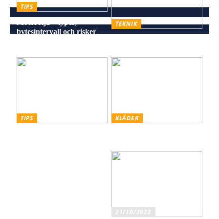
TIPS
Motorolja – typer,
TEKNIK
bytesintervall och risker
Energieffektiv och stilren
vid försummelse
belysning för alla miljöer
TIPS
KLÄDER
Skiffer den Råa, Hållbara
Styling hattar och kepsar
och Estetiska Stenen för
för män
Män med Smak
21/10/2022