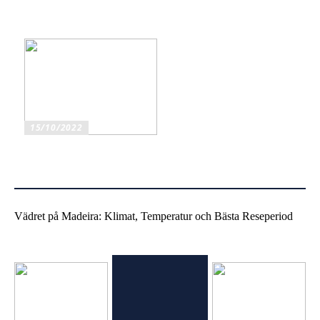
Ska du köpa original eller
kompatibla bläckpatroner?
15/10/2022
Mobiltelefonhållare för bil
har flera fördelar
Vädret på Madeira: Klimat, Temperatur och Bästa Reseperiod