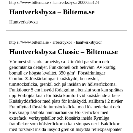
http s://www.biltema.se › hantverksbyxa-2000033124
Hantverksbyxa – Biltema.se
Hantverksbyxa
http s://www.biltema.se › arbetsbyxor › hantverksbyxor
Hantverksbyxa Classic – Biltema.se
Vår mest slitstarka arbetsbyxa. Utmärkt passform och
genomtänka detaljer. Funktionell och bekväm. Av kraftig
bomull av högsta kvalitet, 350 g/m². Förstärkningar
Cordura®-förstärkningar i knäskydd, benavslut,
tumstocksficka, grenkil och på insidan av hölsterfickorna.
Funktioner 5 cm insydd förlägning i benslut som kan sprättas
upp Förböjda knän för bästa komfort vid knästående arbete
Knäskyddsfickor med plats för knäskydd, ställbara i 2 nivåer
Framflyttad förstärkt tumstocksficka med lös nederkant och
knivknapp Dubbla hammarhankar Hölsterfickor med
extrafack, verktygshällor och förstärkt insida Rymliga
framfickor som hölsterfickorna kan stoppas ner i Bakfickor
med förstärkt insida Insydd grenkil Insydda reflexpasspoaler