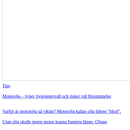
Tips
Motorolja – typer, bytesintervall och risker vid försummelse
Varför är motorolja så viktig? Motorolja kallas ofta bilens “blod”.
Utan olja skulle ingen motor kunna fungera länge. Oljans