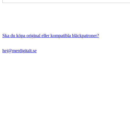
Ska du köpa original eller kompatibla bläckpatroner?
hej@merdigitalt.se