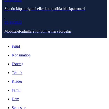
Ska du köpa original eller kompatibla bläckpatroner?
15/10/2022
Mobiltelefonhållare för bil har flera fördelar
Fritid
Konsumtion
Företag
Teknik
Kläder
Familj
Hem
Semester