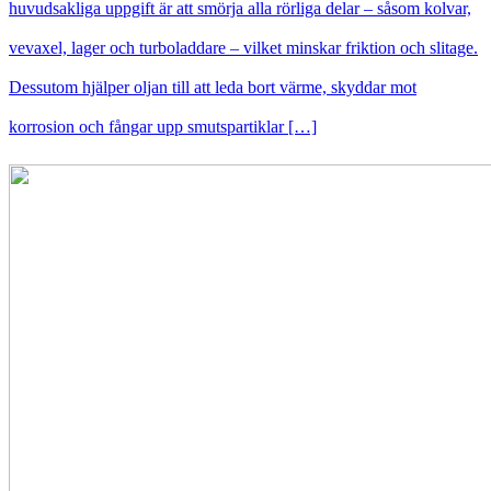
huvudsakliga uppgift är att smörja alla rörliga delar – såsom kolvar,
vevaxel, lager och turboladdare – vilket minskar friktion och slitage.
Dessutom hjälper oljan till att leda bort värme, skyddar mot
korrosion och fångar upp smutspartiklar […]