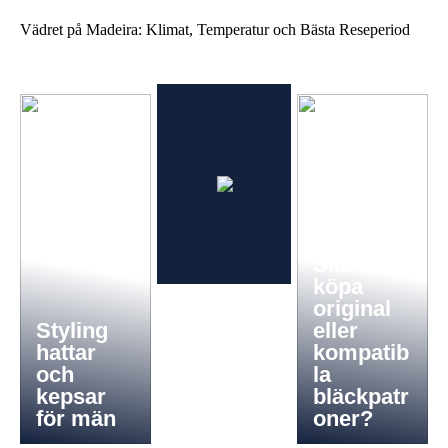
Vädret på Madeira: Klimat, Temperatur och Bästa Reseperiod
Ska du
köpa
original
Styling
eller
hattar
kompatib
och
la
kepsar
bläckpatr
för män
oner?