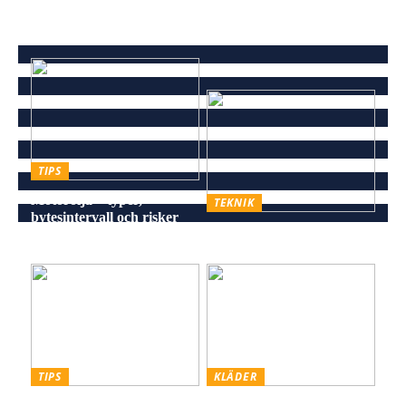
TIPS
Motorolja – typer,
TEKNIK
bytesintervall och risker
Energieffektiv och stilren
vid försummelse
belysning för alla miljöer
TIPS
KLÄDER
Skiffer den Råa, Hållbara
Styling hattar och kepsar