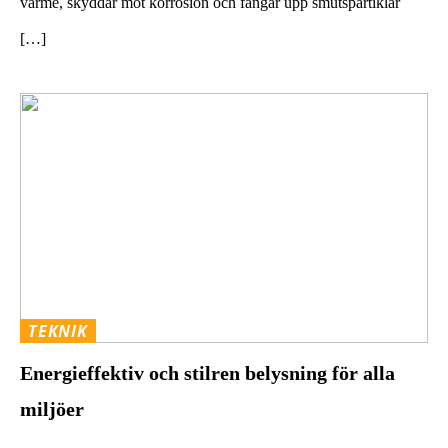
värme, skyddar mot korrosion och fångar upp smutspartiklar
[…]
TEKNIK
Energieffektiv och stilren belysning för alla
miljöer