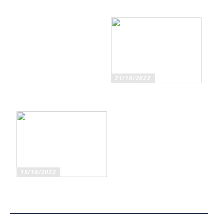
och Estetiska Stenen för
för män
Män med Smak
21/10/2022
Ska du köpa original eller
kompatibla bläckpatroner?
15/10/2022
Mobiltelefonhållare för bil
har flera fördelar