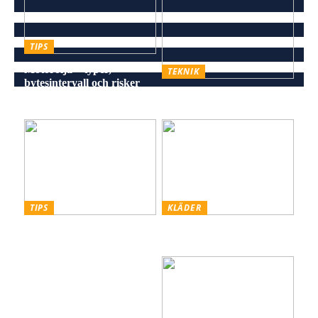
TIPS
Motorolja – typer,
TEKNIK
bytesintervall och risker
Energieffektiv och stilren
vid försummelse
belysning för alla miljöer
TIPS
KLÄDER
Skiffer den Råa, Hållbara
Styling hattar och kepsar
och Estetiska Stenen för
för män
Män med Smak