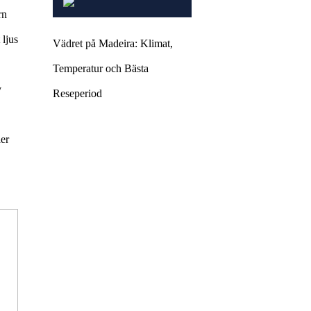
rn
 ljus
Vädret på Madeira: Klimat,
Temperatur och Bästa
v
Reseperiod
ler