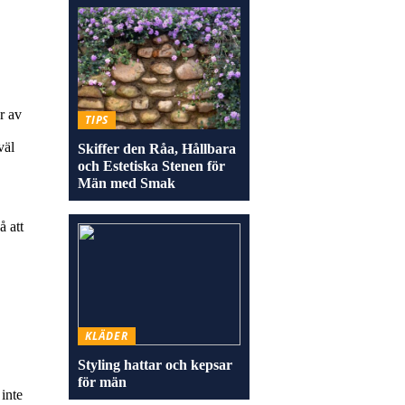
r av
TIPS
väl
Skiffer den Råa, Hållbara
och Estetiska Stenen för
Män med Smak
å att
KLÄDER
Styling hattar och kepsar
för män
 inte