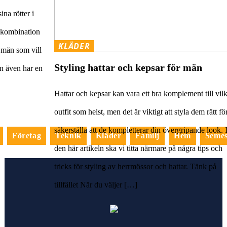
ina rötter i
k kombination
KLÄDER
r män som vill
Styling hattar och kepsar för män
tan även har en
Hattar och kepsar kan vara ett bra komplement till vil
outfit som helst, men det är viktigt att styla dem rätt för
säkerställa att de kompletterar din övergripande look. 
Företag
Teknik
Kläder
Familj
Hem
Semes
den här artikeln ska vi titta närmare på några tips och
tricks för styling av herrmössor och hattar. Tänk på
tillfället När du väljer […]