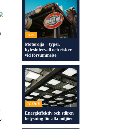
n
TIPS
Motorolja – typer,
bytesintervall och risker
vid försummelse
TEKNIK
a
Energieffektiv och stilren
belysning för alla miljöer
v