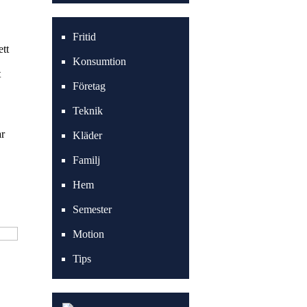
Fritid
ett
Konsumtion
t
Företag
Teknik
ar
Kläder
Familj
Hem
Semester
Motion
Tips