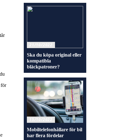
tår
21/10/2022
Ska du köpa original eller
kompatibla
bläckpatroner?
 du
 för
15/10/2022
Mobiltelefonhållare för bil
de
har flera fördelar