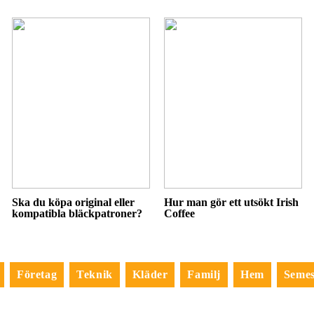
Ska du köpa original eller
Hur man gör ett utsökt Irish
kompatibla bläckpatroner?
Coffee
Företag
Teknik
Kläder
Familj
Hem
Semes