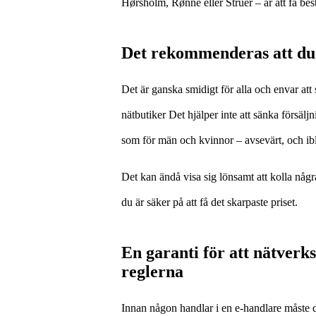
Hørsholm, Rønne eller Struer – är att få bestä
Det rekommenderas att du 
Det är ganska smidigt för alla och envar att
nätbutiker Det hjälper inte att sänka försälj
som för män och kvinnor – avsevärt, och ibla
Det kan ändå visa sig lönsamt att kolla någr
du är säker på att få det skarpaste priset.
En garanti för att nätverk
reglerna
Innan någon handlar i en e-handlare måste de