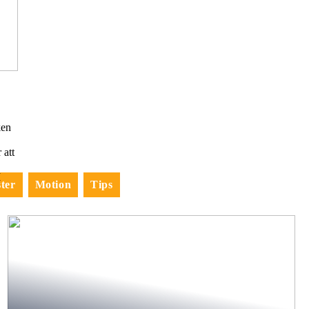
ken
 att
I
ter
Motion
Tips