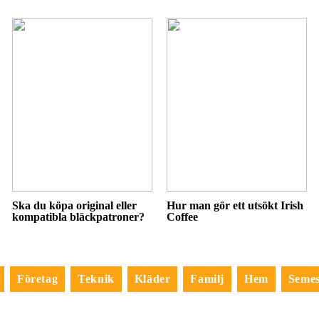
Ska du köpa original eller
Hur man gör ett utsökt Irish
kompatibla bläckpatroner?
Coffee
Företag
Teknik
Kläder
Familj
Hem
Semes