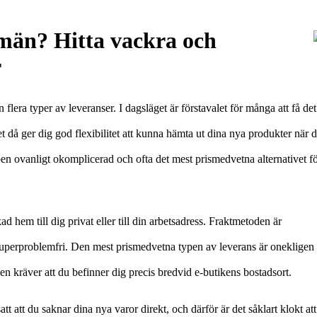
 män? Hitta vackra och
r
 flera typer av leveranser. I dagsläget är förstavalet för många att få det
det då ger dig god flexibilitet att kunna hämta ut dina nya produkter när 
pen ovanligt okomplicerad och ofta det mest prismedvetna alternativet f
ad hem till dig privat eller till din arbetsadress. Fraktmetoden är
superproblemfri. Den mest prismedvetna typen av leverans är onekligen 
n kräver att du befinner dig precis bredvid e-butikens bostadsort.
att att du saknar dina nya varor direkt, och därför är det såklart klokt att