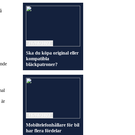
å
21/10/2022
Ska du köpa original eller
kompatibla
ande
bläckpatroner?
nal
 är
15/10/2022
Mobiltelefonhållare för bil
har flera fördelar