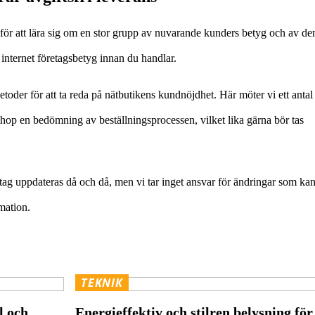
r för att lära sig om en stor grupp av nuvarande kunders betyg och av de
 internet företagsbetyg innan du handlar.
der för att ta reda på nätbutikens kundnöjdhet. Här möter vi ett antal
a ihop en bedömning av beställningsprocessen, vilket lika gärna bör tas
g uppdateras då och då, men vi tar inget ansvar för ändringar som ka
mation.
TEKNIK
l och
Energieffektiv och stilren belysning för