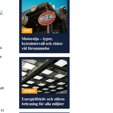
TIPS
Motorolja – typer,
bytesintervall och risker
du
vid försummelse
ör
att
TEKNIK
Energieffektiv och stilren
belysning för alla miljöer
 vi