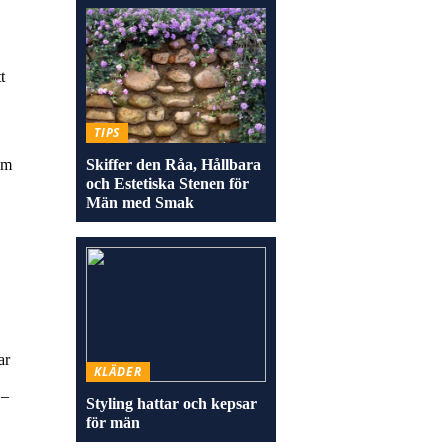
t
TIPS
om
Skiffer den Råa, Hållbara
och Estetiska Stenen för
Män med Smak
ar
KLÄDER
 –
Styling hattar och kepsar
för män