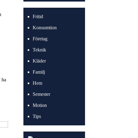
n
Fritid
Konsumtion
Företag
Teknik
Kläder
Familj
n ha
Hem
Semester
Motion
Tips