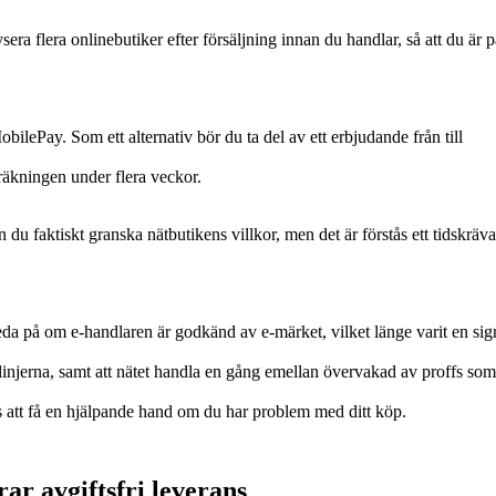
sera flera onlinebutiker efter försäljning innan du handlar, så att du är p
ilePay. Som ett alternativ bör du ta del av ett erbjudande från till
 räkningen under flera veckor.
n du faktiskt granska nätbutikens villkor, men det är förstås ett tidskräv
 reda på om e-handlaren är godkänd av e-märket, vilket länge varit en sig
ktlinjerna, samt att nätet handla en gång emellan övervakad av proffs som
ans att få en hjälpande hand om du har problem med ditt köp.
rar avgiftsfri leverans