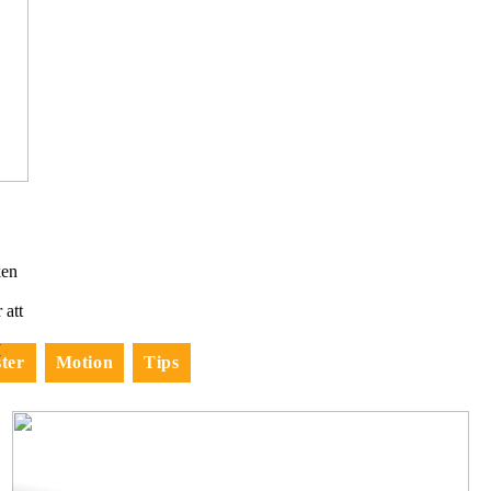
ken
 att
I
ter
Motion
Tips