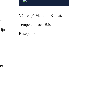
Vädret på Madeira: Klimat,
rn
Temperatur och Bästa
 ljus
Reseperiod
v
ler