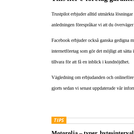
Trustpilot erbjuder alltid utmärkta lösninga
anledningen förespråkar vi att du överväger
Facebook erbjuder också ganska gedigna meto
internetföretag som gör det möjligt att sätt
tillvara för att få en inblick i kundnöjdhet.
Vägledning om erbjudanden och onlineföreta
gjorts sedan vi senast uppdaterade vår infor
TIPS
Motorolja – typer, bytesinterval