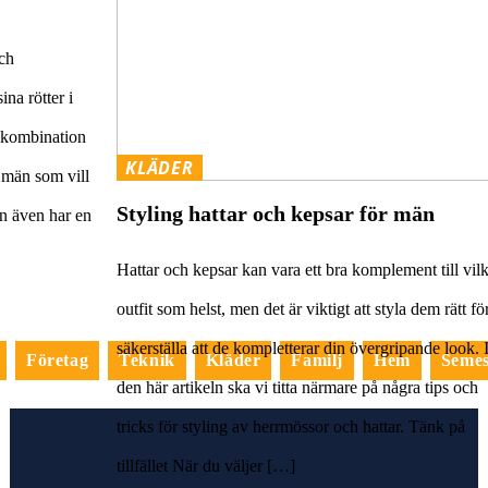
och
ina rötter i
k kombination
KLÄDER
r män som vill
Styling hattar och kepsar för män
tan även har en
Hattar och kepsar kan vara ett bra komplement till vil
outfit som helst, men det är viktigt att styla dem rätt för
säkerställa att de kompletterar din övergripande look. 
Företag
Teknik
Kläder
Familj
Hem
Semes
den här artikeln ska vi titta närmare på några tips och
tricks för styling av herrmössor och hattar. Tänk på
tillfället När du väljer […]