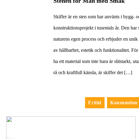
Stenen för Män med Smak
Skiffer är en sten som har använts i bygg- 
konstruktionsprojekt i tusentals år. Den har s
naturens egen process och erbjuder en uni
av hållbarhet, estetik och funktionalitet. Fö
ha ett material som inte bara är slitstarkt, u
rå och kraftfull känsla, är skiffer det […]
Fritid
Konsumtion